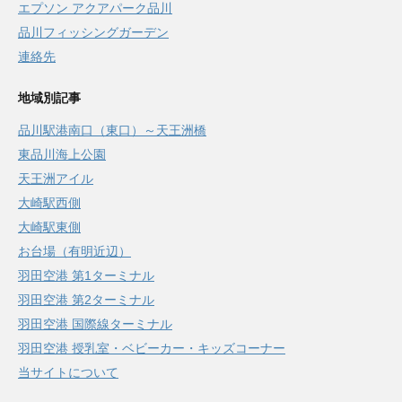
エプソン アクアパーク品川
品川フィッシングガーデン
連絡先
地域別記事
品川駅港南口（東口）～天王洲橋
東品川海上公園
天王洲アイル
大崎駅西側
大崎駅東側
お台場（有明近辺）
羽田空港 第1ターミナル
羽田空港 第2ターミナル
羽田空港 国際線ターミナル
羽田空港 授乳室・ベビーカー・キッズコーナー
当サイトについて