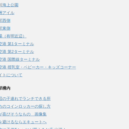
川海上公園
洲アイル
駅西側
駅東側
場（有明近辺）
空港 第1ターミナル
空港 第2ターミナル
空港 国際線ターミナル
空港 授乳室・ベビーカー・キッズコーナー
イトについて
駅構内
辺の子連れでランチできる所
カのコインロッカーの探し方
が喜びそうなもの 画像集
を避けるならエキュートへ