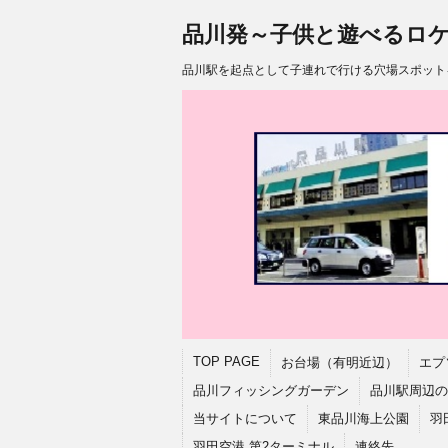
品川発～子供と遊べるロ
品川駅を起点として子連れで行ける穴場スポット
TOP PAGE
お台場（有明近辺）
エプ
品川フィッシングガーデン
品川駅周辺の
当サイトについて
東品川海上公園
羽
羽田空港 第2ターミナル
連絡先