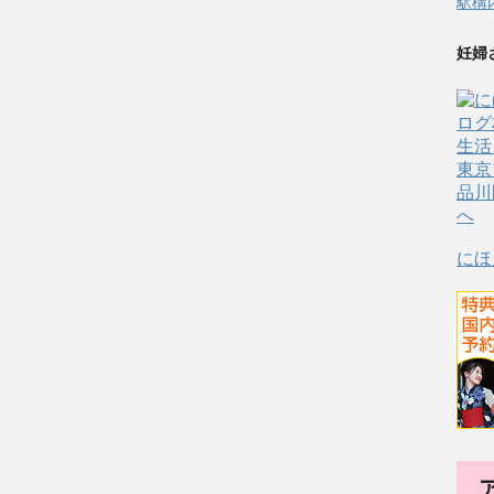
駅構
妊婦
にほ