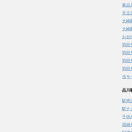
東品
天王
大崎
大崎
お台
羽田
羽田
羽田
羽田
当サ
品川
駅周
駅ナ
子供
混雑