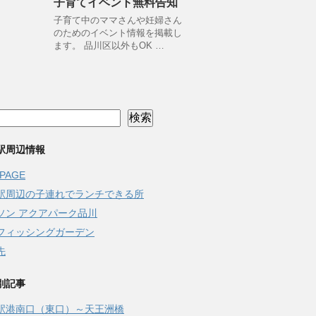
子育てイベント無料告知
子育て中のママさんや妊婦さん
のためのイベント情報を掲載し
ます。 品川区以外もOK …
検索
駅周辺情報
 PAGE
駅周辺の子連れでランチできる所
ソン アクアパーク品川
フィッシングガーデン
先
別記事
駅港南口（東口）～天王洲橋