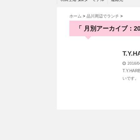
ホーム
>
品川周辺でランチ
>
「 月別アーカイブ：201
T.Y
2016/0
T.Y.
いです。