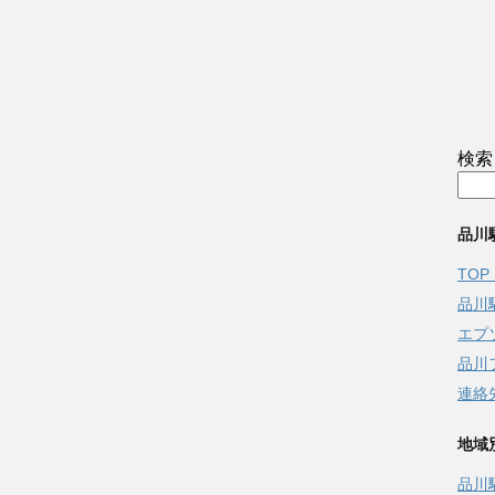
検索
品川
TOP
品川
エプ
品川
連絡
地域
品川